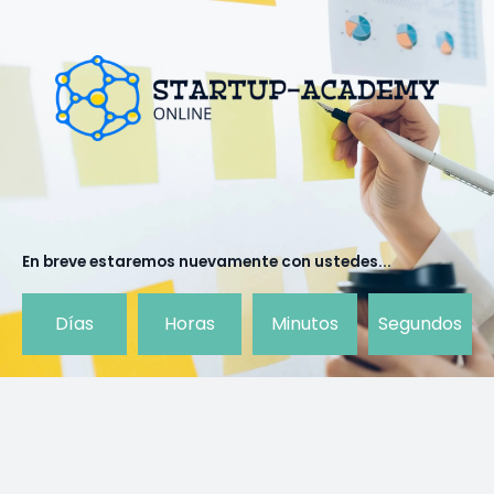
Ir
al
contenido
En breve estaremos nuevamente con ustedes...
Días
Horas
Minutos
Segundos