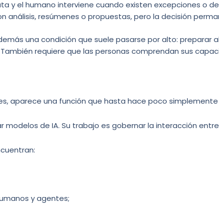
ta y el humano interviene cuando existen excepciones o dec
on análisis, resúmenes o propuestas, pero la decisión p
e además una condición que suele pasarse por alto: preparar
También requiere que las personas comprendan sus capacid
, aparece una función que hasta hace poco simplemente n
r modelos de IA. Su trabajo es gobernar la interacción entr
ncuentran:
 humanos y agentes;