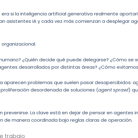
a si la inteligencia artificial generativa realmente aportar
izan asistentes IA y cada vez más comienzan a desplegar a
 organizacional.
o humano? ¿Quién decide qué puede delegarse? ¿Cómo se 
entes desarrollados por distintas áreas? ¿Cómo evitamos 
 aparecen problemas que suelen pasar desapercibidos: age
 proliferación desordenada de soluciones (
agent sprawl
) q
n prevenirse. La clave está en dejar de pensar en agentes i
n de manera coordinada bajo reglas claras de operación.
e trabajo