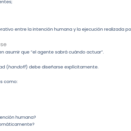
entes;
rativo entre la intención humana y la ejecución realizada po
rse
en asumir que “el agente sabrá cuándo actuar”.
ad (
handoff
) debe diseñarse explícitamente.
as como:
rvención humana?
utomáticamente?